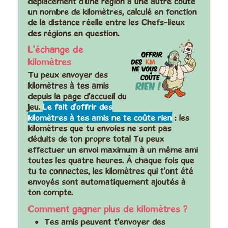
déplacement d'une région à une autre coûte
un nombre de kilomètres, calculé en fonction
de la distance réelle entre les Chefs-lieux
des régions en question.
L'échange de
kilomètres
Tu peux envoyer des
kilomètres à tes amis
depuis la page d'accueil du
jeu.
Le fait d'offrir des
kilomètres à tes amis ne te coûte rien
: les
kilomètres que tu envoies ne sont pas
déduits de ton propre total Tu peux
effectuer un envoi maximum à un même ami
toutes les quatre heures. À chaque fois que
tu te connectes, les kilomètres qui t'ont été
envoyés sont automatiquement ajoutés à
ton compte.
Comment gagner plus de kilomètres ?
Tes amis peuvent t'envoyer des