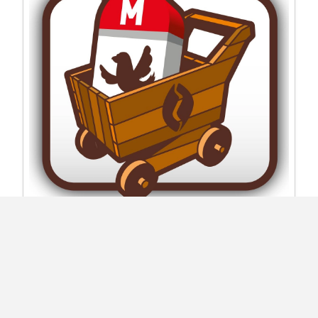
Nouveau Shop sur Travel Quest USA
🛍️ Le Shop de Travel Quest USA fait peau neuve ! Nous
avons revu l'organisation du shop et pris en compte vos
remarques afin de proposer des packs d'images adaptés
à...