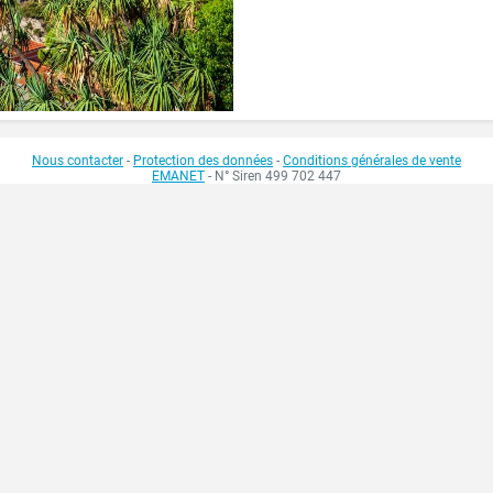
Nous contacter
-
Protection des données
-
Conditions générales de vente
EMANET
- N° Siren 499 702 447